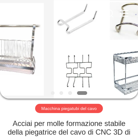
Dongguan
Hua
Yi
Da
Spring
Machinery
Co.,
Ltd.
CASA
All
Rights
Reserved.
PRODOTTI
CIRCA
NOI
GIRO
DELLA
Macchina piegatubi del cavo
FABBRICA
Acciai per molle formazione stabile
della piegatrice del cavo di CNC 3D di