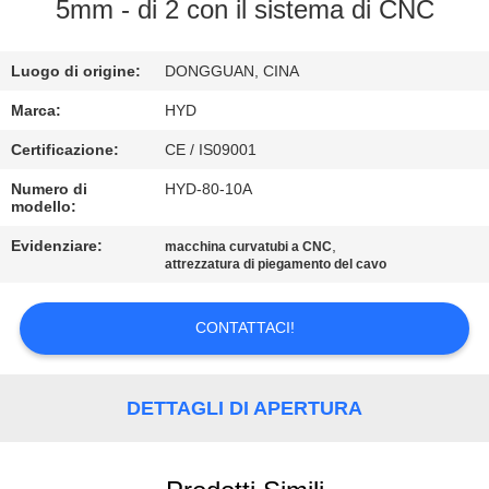
CONTROLLO
5mm - di 2 con il sistema di CNC
DI
Luogo di origine:
DONGGUAN, CINA
QUALITÀ
Marca:
HYD
CONTATTICI
Certificazione:
CE / IS09001
Numero di
HYD-80-10A
modello:
NOTIZIE
Evidenziare:
,
macchina curvatubi a CNC
attrezzatura di piegamento del cavo
RICHIEDA
UNA
CONTATTACI!
CITAZIONE
DETTAGLI DI APERTURA
MAPPA
DEL