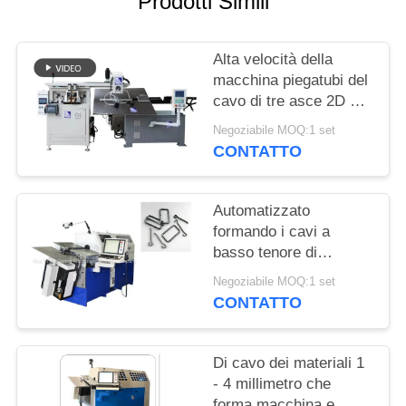
Prodotti Simili
SITO
Alta velocità della
PRIVACY
macchina piegatubi del
POLICY
cavo di tre asce 2D per
acciai per molle duro 1
Negoziabile MOQ:1 set
- 3 millimetri
CONTATTO
Automatizzato
formando i cavi a
basso tenore di
carbonio 3,0 - 8.0mm
Negoziabile MOQ:1 set
delle asce della
CONTATTO
macchina piegatubi 10
del cavo
Di cavo dei materiali 1
- 4 millimetro che
forma macchina e