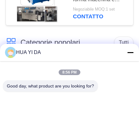
piegatrice con il
Negoziabile MOQ:1 set
sistema di controllo di
CONTATTO
CNC
Categorie popolari
Tutti
HUA YI DA
Macchina
macchina della molla
d'avvolgimento della
8:56 PM
di CNC
primavera
Good day, what product are you looking for?
Macchina della molla
Macchina piegatubi
di compressione
della primavera
macchina piegatubi
cavo che forma
del cavo
macchina