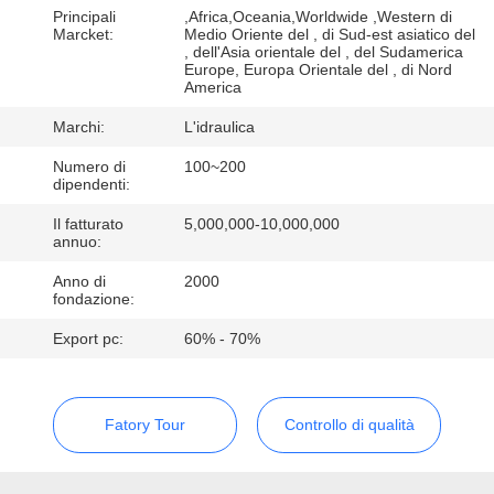
CONTROLLO
Principali
,Africa,Oceania,Worldwide ,Western di
Marcket:
Medio Oriente del , di Sud-est asiatico del
DI
, dell'Asia orientale del , del Sudamerica
Europe, Europa Orientale del , di Nord
QUALITÀ
America
Marchi:
L'idraulica
CONTATTICI
Numero di
100~200
dipendenti:
NOTIZIE
Il fatturato
5,000,000-10,000,000
annuo:
Anno di
2000
RICHIEDA
fondazione:
UNA
Export pc:
60% - 70%
CITAZIONE
MAPPA
Fatory Tour
Controllo di qualità
DEL