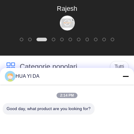
Rajesh
Categorie popolari
Tutti
HUA YI DA
Macchina
macchina della molla
d'avvolgimento della
2:14 PM
di CNC
primavera
Good day, what product are you looking for?
Macchina della molla
Macchina piegatubi
di compressione
della primavera