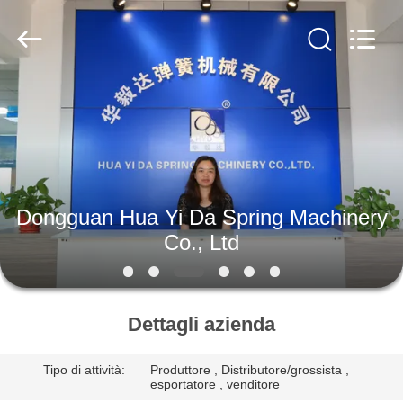
Dongguan
Hua
Yi
Da
Spring
Machinery
Co.,
Ltd.
CASA
All
Rights
Reserved.
PRODOTTI
CIRCA
Dongguan Hua Yi Da Spring Machinery
NOI
Co., Ltd
GIRO
DELLA
Dettagli azienda
FABBRICA
Tipo di attività:
Produttore , Distributore/grossista ,
esportatore , venditore