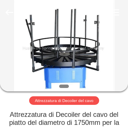
Dongguan
Hua
Yi
Da
Spring
Machinery
Co.,
Ltd.
CASA
All
Rights
Reserved.
PRODOTTI
CIRCA
NOI
GIRO
DELLA
Attrezzatura di Decoiler del cavo
FABBRICA
Attrezzatura di Decoiler del cavo del
piatto del diametro di 1750mm per la