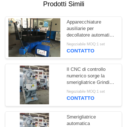
SITO
Prodotti Simili
PRIVACY
Apparecchiature
POLICY
ausiliarie per
decollatore automatico
di filo blu e macchina di
Negoziabile MOQ:1 set
bobinatura a molla
CONTATTO
Il CNC di controllo
numerico sorge la
smerigliatrice Grinding
Machine della
Negoziabile MOQ:1 set
primavera dell'en
CONTATTO
Smerigliatrice
automatica