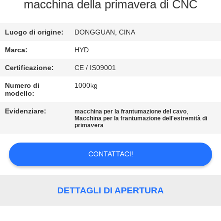
CONTROLLO
macchina della primavera di CNC
DI
Luogo di origine:
DONGGUAN, CINA
QUALITÀ
Marca:
HYD
CONTATTICI
Certificazione:
CE / IS09001
Numero di
1000kg
modello:
NOTIZIE
Evidenziare:
,
macchina per la frantumazione del cavo
Macchina per la frantumazione dell'estremità di
RICHIEDA
primavera
UNA
CONTATTACI!
CITAZIONE
MAPPA
DETTAGLI DI APERTURA
DEL