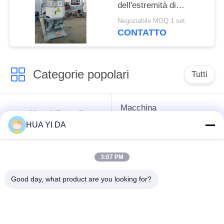
dell'estremità di
primavera 970 R/Min
Negoziabile MOQ:1 set
Wire Grinding Machine
CONTATTO
Categorie popolari
Tutti
Macchina
macchina della molla
d'avvolgimento della
di CNC
HUA YI DA
primavera
3:07 PM
Macchina della molla
Macchina piegatubi
di compressione
della primavera
Good day, what product are you looking for?
macchina piegatubi
cavo che forma
del cavo
macchina