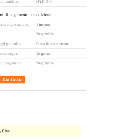
 di modello:
HYD-340
ni di pagamento e spedizione:
tà di ordine minimo:
1 insieme
:
Negoziabile
ggi particolari:
Cassa del compensato
di consegna:
15 giorni
i di pagamento:
Negoziabile
Contatto
, Cina