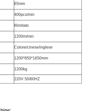
65mm
400pcs/min
Illimitato
1200m/min
Colore/cinese/inglese
1200*850*1650mm
1200kg
220V 50/60HZ
chine: