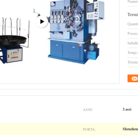
Numero
Termi
Quanti
Prezzo
Imballa
Tempi 
Termin
ASSE:
3 assi
PORTA:
Shenzhen