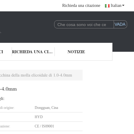
Richieda una citazione
Italian
.
CI
RICHIEDA UNA CITAZIONE
NOTIZIE
china della molla elicoidale di 1.0-4.0mm
.0-4.0mm
li:
i origine:
Dongguan, Cina
HYD
cazione:
CE / IS09001