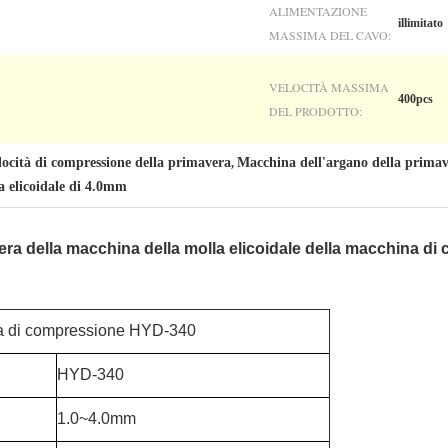
ALIMENTAZIONE
illimitato
MASSIMA DEL CAVO:
VELOCITÀ MASSIMA
400pcs
DEL PRODOTTO:
locità di compressione della primavera
Macchina dell'argano della primave
,
a elicoidale di 4.0mm
ra della macchina della molla elicoidale della macchina di
la di compressione HYD-340
HYD-340
1.0~4.0mm