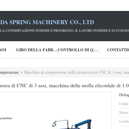
DA SPRING MACHINERY CO., LTD
; LA CONSERVAZIONE INSIEME È PROGRESSO; IL LAVORO INSIEME È SUCCESSO
NOI
GIRO DELLA FABBRICA
CONTROLLO DI QUALITÀ
CONTATTI
ompressione
Macchina di compressione della primavera di CNC di 3 assi, mac
vera di CNC di 3 assi, macchina della molla elicoidale di 1
Dettag
Luogo d
Marca:
Certifi