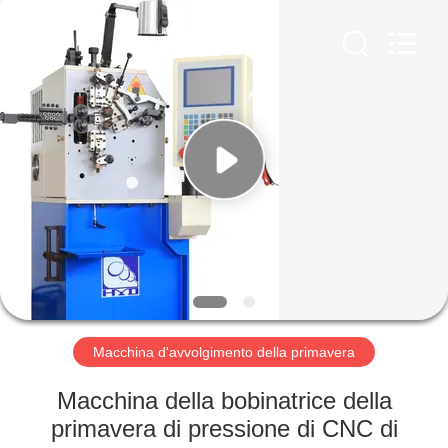
Dongguan
Hua
Yi
Da
Spring
Machinery
Co.,
Ltd.
CASA
All
Rights
Reserved.
PRODOTTI
CIRCA
NOI
GIRO
DELLA
Macchina d'avvolgimento della primavera
FABBRICA
Macchina della bobinatrice della
primavera di pressione di CNC di