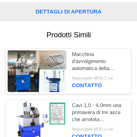
SITO
DETTAGLI DI APERTURA
PRIVACY
POLICY
Prodotti Simili
Macchina
d'avvolgimento
automatica della
primavera di torsione
Negoziabile MOQ:1 set
380V con il servo
CONTATTO
sistema 2.7KW
Cavi 1,0 - 4.0mm una
primavera di tre asce
che arrotola
l'installazione a
Negoziabile MOQ:1 set
macchina del campo
CONTATTO