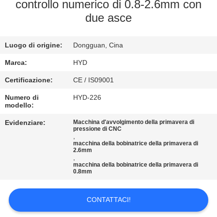
CONTROLLO
controllo numerico di 0.8-2.6mm con
due asce
DI
QUALITÀ
Luogo di origine:
Dongguan, Cina
CONTATTICI
Marca:
HYD
Certificazione:
CE / IS09001
NOTIZIE
Numero di
HYD-226
modello:
Evidenziare:
Macchina d'avvolgimento della primavera di
RICHIEDA
pressione di CNC
,
UNA
macchina della bobinatrice della primavera di
2.6mm
CITAZIONE
,
macchina della bobinatrice della primavera di
0.8mm
MAPPA
CONTATTACI!
DEL