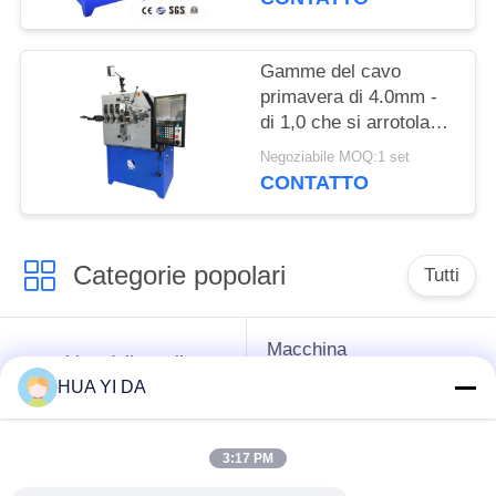
Gamme del cavo
primavera di 4.0mm -
di 1,0 che si arrotola
rendendo la primavera
Negoziabile MOQ:1 set
della macchina/CNC
CONTATTO
precedente
Categorie popolari
Tutti
Macchina
macchina della molla
d'avvolgimento della
di CNC
HUA YI DA
primavera
3:17 PM
Macchina della molla
Macchina piegatubi
di compressione
della primavera