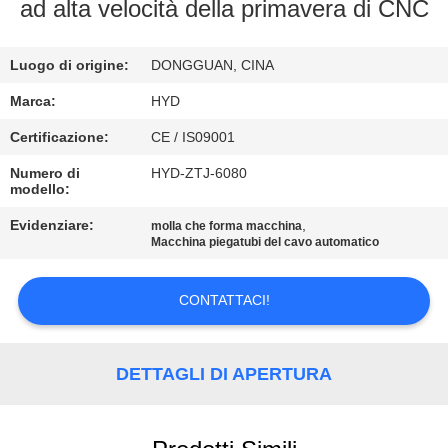
CONTROLLO
ad alta velocità della primavera di CNC
DI
Luogo di origine:
DONGGUAN, CINA
QUALITÀ
Marca:
HYD
CONTATTICI
Certificazione:
CE / IS09001
Numero di
HYD-ZTJ-6080
modello:
NOTIZIE
Evidenziare:
,
molla che forma macchina
Macchina piegatubi del cavo automatico
RICHIEDA
UNA
CONTATTACI!
CITAZIONE
DETTAGLI DI APERTURA
MAPPA
DEL