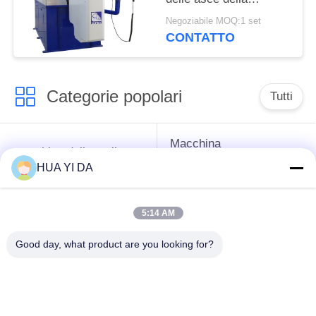
primavera/bobinatrice
Negoziabile MOQ:1 set
ad alta velocità della
CONTATTO
primavera di CNC
Categorie popolari
Tutti
Macchina
macchina della molla
d'avvolgimento della
di CNC
HUA YI DA
primavera
5:14 AM
Macchina della molla
Macchina piegatubi
di compressione
della primavera
Good day, what product are you looking for?
macchina piegatubi
cavo che forma
del cavo
macchina