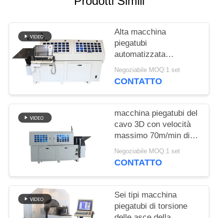
Prodotti Simili
SITO
Alta macchina
PRIVACY
piegatubi
POLICY
automatizzata
efficiente della
Negoziabile MOQ:1 set
primavera con dieci
CONTATTO
asce
macchina piegatubi del
cavo 3D con velocità
massimo 70m/min di
alimentazione asce di
Negoziabile MOQ:1 set
dieci - di otto asce
CONTATTO
Sei tipi macchina
piegatubi di torsione
delle asce della