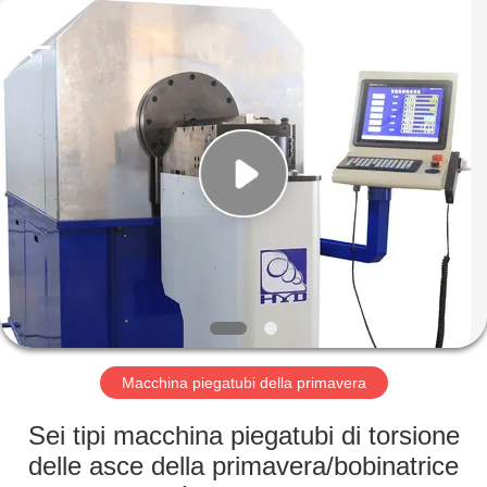
Dongguan
Hua
Yi
Da
Spring
Machinery
Co.,
Ltd.
CASA
All
Rights
Reserved.
PRODOTTI
CIRCA
NOI
GIRO
DELLA
Macchina piegatubi della primavera
FABBRICA
Sei tipi macchina piegatubi di torsione
delle asce della primavera/bobinatrice