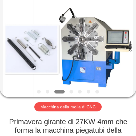
Dongguan
Hua
Yi
Da
Spring
Machinery
Co.,
Ltd.
CASA
All
Rights
Reserved.
PRODOTTI
CIRCA
NOI
GIRO
DELLA
Macchina della molla di CNC
FABBRICA
Primavera girante di 27KW 4mm che
forma la macchina piegatubi della