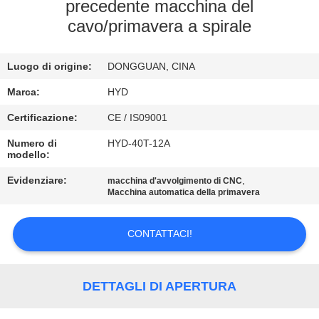
CONTROLLO
precedente macchina del
cavo/primavera a spirale
DI
QUALITÀ
Luogo di origine:
DONGGUAN, CINA
CONTATTICI
Marca:
HYD
Certificazione:
CE / IS09001
NOTIZIE
Numero di
HYD-40T-12A
modello:
Evidenziare:
,
RICHIEDA
macchina d'avvolgimento di CNC
Macchina automatica della primavera
UNA
CITAZIONE
CONTATTACI!
MAPPA
DETTAGLI DI APERTURA
DEL