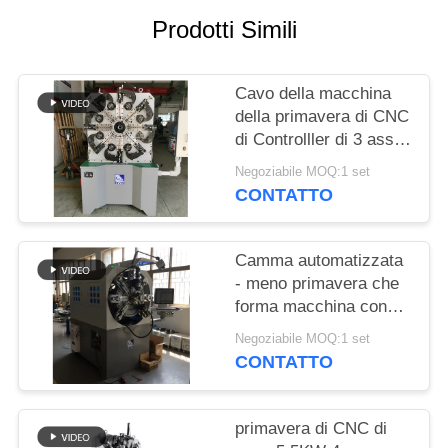
SITO
Prodotti Simili
PRIVACY
Cavo della macchina
POLICY
della primavera di CNC
di Controlller di 3 assi
che forma la macchina
Negoziabile MOQ:1 set
della piegatrice della
CONTATTO
primavera
Camma automatizzata
- meno primavera che
forma macchina con
asce rotatorie del cavo
Negoziabile MOQ:1 set
le 12
CONTATTO
primavera di CNC di