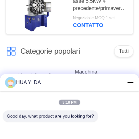
asse 5.5KW 4
precedente/primavera
torsione di tensione
Negoziabile MOQ:1 set
che fa macchina
CONTATTO
Categorie popolari
Tutti
Macchina
macchina della molla
d'avvolgimento della
di CNC
HUA YI DA
primavera
3:18 PM
Macchina della molla
Macchina piegatubi
di compressione
della primavera
Good day, what product are you looking for?
macchina piegatubi
cavo che forma
del cavo
macchina