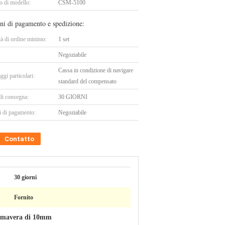
 di modello:
CSM-5100
ni di pagamento e spedizione:
tà di ordine minimo:
1 set
:
Negoziabile
Cassa in condizione di navigare
ggi particolari:
standard del compensato
di consegna:
30 GIORNI
i di pagamento:
Negoziabile
Contatto
30 giorni
Fornito
rimavera di 10mm