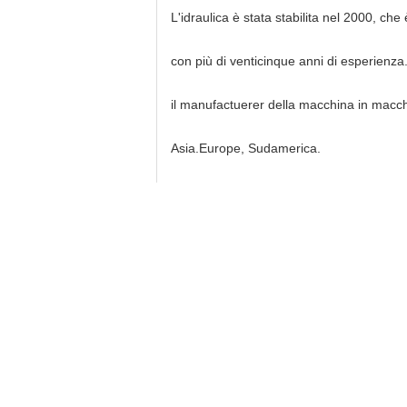
L'idraulica è stata stabilita nel 2000, che
con più di venticinque anni di esperienza.
il manufactuerer della macchina in macch
Asia.Europe, Sudamerica.
PRODOTTO TAG:
molla di compressione
DETTAGLI DI CONTATTO
Dongguan Hua Yi Da Spring Machinery Co.,
Ltd
Persona di contatto:
linda
Telefono:
008618033025363