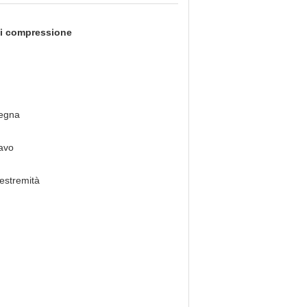
di compressione
segna
cavo
'estremità