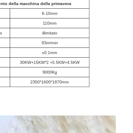
ento della macchina della primavera
6-10mm
110mm
vo
illimitato
93m/min
±0.1mm
30KW+15KW*2 +5.5KW+4.5KW
9000Kg
2350*1600*1870mm