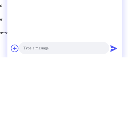
 è
ar
entro
Photo
Video Call
tamente a noi
Audio Call