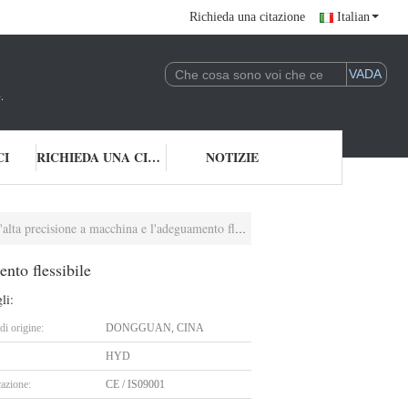
Richieda una citazione
Italian
.
CI
RICHIEDA UNA CITAZIONE
NOTIZIE
 precisione a macchina e l'adeguamento flessibile
nto flessibile
li:
i origine:
DONGGUAN, CINA
HYD
cazione:
CE / IS09001