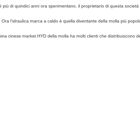
 è più di quindici anni ora sperimentano, il proprietario di questa società
 Ora l'idraulica marca a caldo è quella diventante della molla più popol
ina cinese market.HYD della molla ha molti clienti che distribuiscono d
,
,
 che fa macchina
macchina di fabbricazione della molla
molla che fa attrezzatura
Invia la tua richiesta diret