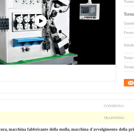
Numero
Termi
Quanti
Prezzo
Imballa
Tempi 
Termin
CONSEGNA:
TRAINNING:
tura
macchina fabbricante della molla
macchina d'avvolgimento della p
,
,