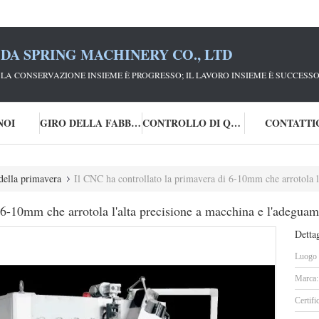
DA SPRING MACHINERY CO., LTD
; LA CONSERVAZIONE INSIEME È PROGRESSO; IL LAVORO INSIEME È SUCCESSO
NOI
GIRO DELLA FABBRICA
CONTROLLO DI QUALITÀ
CONTATTI
della primavera
Il CNC ha controllato la primavera di 6-10mm che arrotola l'alta
 6-10mm che arrotola l'alta precisione a macchina e l'adeguame
Dettag
Luogo d
Marca:
Certifi