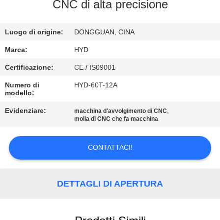
CONTROLLO
CNC di alta precisione
DI
Luogo di origine:
DONGGUAN, CINA
QUALITÀ
Marca:
HYD
CONTATTICI
Certificazione:
CE / IS09001
Numero di
HYD-60T-12A
modello:
NOTIZIE
Evidenziare:
,
macchina d'avvolgimento di CNC
molla di CNC che fa macchina
RICHIEDA
UNA
CONTATTACI!
CITAZIONE
DETTAGLI DI APERTURA
MAPPA
DEL