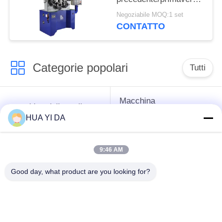
torsione di tensione
Negoziabile MOQ:1 set
che fa macchina
CONTATTO
Categorie popolari
Tutti
Macchina
macchina della molla
d'avvolgimento della
di CNC
HUA YI DA
primavera
9:46 AM
Macchina della molla
Macchina piegatubi
di compressione
della primavera
Good day, what product are you looking for?
macchina piegatubi
cavo che forma
del cavo
macchina