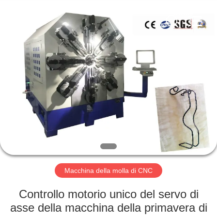
Dongguan
Hua
Yi
Da
Spring
Machinery
Co.,
Ltd.
CASA
All
Rights
Reserved.
PRODOTTI
CIRCA
NOI
GIRO
DELLA
Macchina della molla di CNC
FABBRICA
Controllo motorio unico del servo di
asse della macchina della primavera di