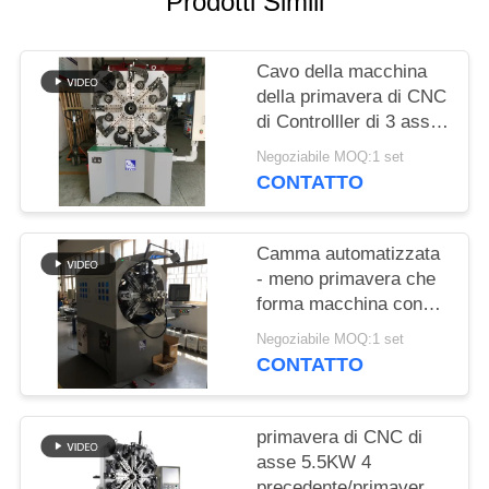
Prodotti Simili
SITO
Cavo della macchina
PRIVACY
della primavera di CNC
POLICY
di Controlller di 3 assi
che forma la macchina
Negoziabile MOQ:1 set
della piegatrice della
CONTATTO
primavera
Camma automatizzata
- meno primavera che
forma macchina con
asce rotatorie del cavo
Negoziabile MOQ:1 set
le 12
CONTATTO
primavera di CNC di
asse 5.5KW 4
precedente/primavera